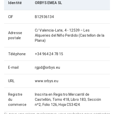
Identité
ORBYS EMEA SL
CIF
B12936134
C/ Valencia-Late, 4 - 12539 – Les
Adresse
Alqueries del Niño Perdido (Castellon de la
postale
Plana)
Téléphone
+34 964 24 78 15
E-mail
rgpd@orbys.eu
URL
www.orbys.eu
Registre
Inscrita en Registro Mercantil de
du
Castellón, Tomo 418, Libro 183, Sección
commerce
nº2, Folio 126, Hoja CS3424.
Si, pour une raison quelconque, vous souhaitez nous contacter