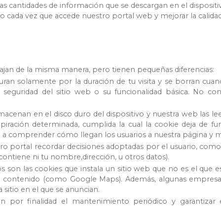
cantidades de información que se descargan en el dispositivo d
rio cada vez que accede nuestro portal web y mejorar la calida
abajan de la misma manera, pero tienen pequeñas diferencias:
ran solamente por la duración de tu visita y se borran cuando
r la seguridad del sitio web o su funcionalidad básica. No 
cenan en el disco duro del dispositivo y nuestra web las lee 
iración determinada, cumplida la cual la cookie deja de fun
dan a comprender cómo llegan los usuarios a nuestra página y m
o portal recordar decisiones adoptadas por el usuario, como s
contiene ni tu nombre,dirección, u otros datos).
s son las cookies que instala un sitio web que no es el que e
contenido (como Google Maps). Además, algunas empresas d
a sitio en el que se anuncian.
en por finalidad el mantenimiento periódico y garantizar e